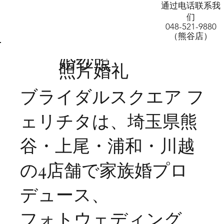
AW-11160854536
通过电话联系我
们
048-521-9880
（熊谷店）
婚纱照
​照片婚礼
ブライダルスクエア フ
ェリチタは、埼玉県熊
谷・上尾・浦和・川越
の4店舗で家族婚プロ
デュース、
フォトウェディング