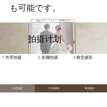
も可能です。
撮影プラン
小型婚礼计划
拍摄计划
1.外景拍摄
2. 影棚拍摄
3.教堂摄影
外景拍摄
工作室摄影
教堂摄影