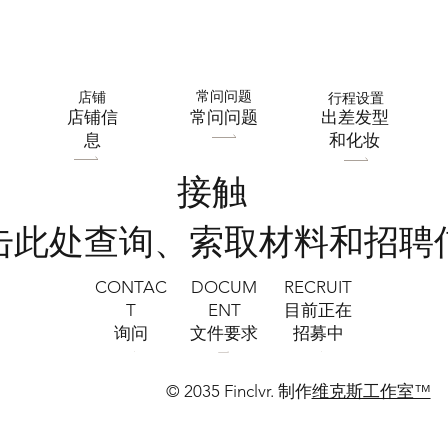
常问问题
店铺
行程设置
​店铺信
常问问题
出差发型
息
和化妆
接触
点击此处查询、索取材料和招聘
CONTAC
RECRUIT
DOCUM
T
​目前正在
ENT
询问
招募中
文件要求
© 2035 Finclvr. 制作
维克斯工作室™