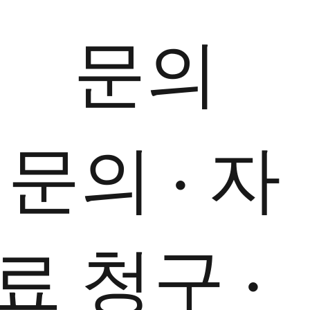
​문의
​ 문의 · 자
료 청구 ·