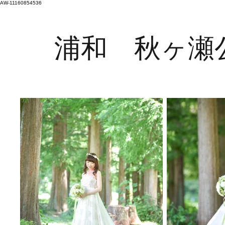
AW-11160854536
浦和 秋ヶ瀬