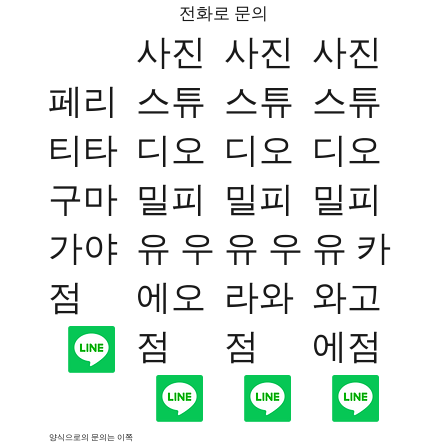
전화로 문의
사진
사진
사진
페리
스튜
스튜
스튜
티타
디오
디오
디오
구마
​밀피
​밀피
​밀피
가야
유 우
유 우
유 카
점
에오
라와
와고
점
점
에점
양식으로의 문의는 이쪽