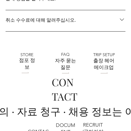
으므로 안심하십시오. 또한 어린 아이가 있는 분도 부담없
이 시착에 오세요! 스태프가 자녀의 귀찮음을 드리겠습니
현금·송금·크레디트 등, 다양한 지불 방법 대응하고 있습니
다♪
다.
취소 수수료에 대해 알려주십시오.
취소 요금은 계약 후 일주일 후에 발생합니다.
FAQ
STORE
TRIP SETUP
​점포 정
자주 묻는
출장 헤어
보
질문
메이크업
CON
TACT
문의 · 자료 청구 · 채용 정보는
RECRUIT
DOCUM