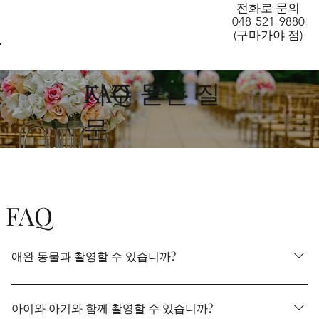
AW-11160854536
전화로 문의
048-521-9880
(구마가야 점)
FAQ
자주 묻는 질
문
FAQ
애완 동물과 촬영할 수 있습니까?
예, 대표적인 개・고양이에 대해서는 통상은 받고 있습니
다. 기타 가능한 한 고객의 요구에 부응하도록 노력하고 있
아이와 아기와 함께 촬영할 수 있습니까?