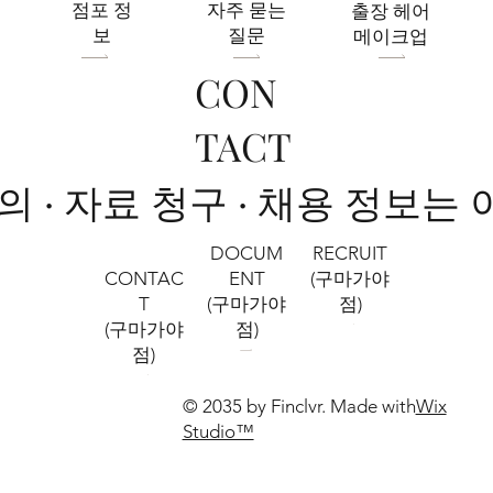
​점포 정
자주 묻는
출장 헤어
보
질문
메이크업
CON
TACT
문의 · 자료 청구 · 채용 정보는
RECRUIT
DOCUM
CONTAC
(구마가야
ENT
T
점)
(구마가야
(구마가야
점)
점)
© 2035 by Finclvr. Made with
Wix
Studio™