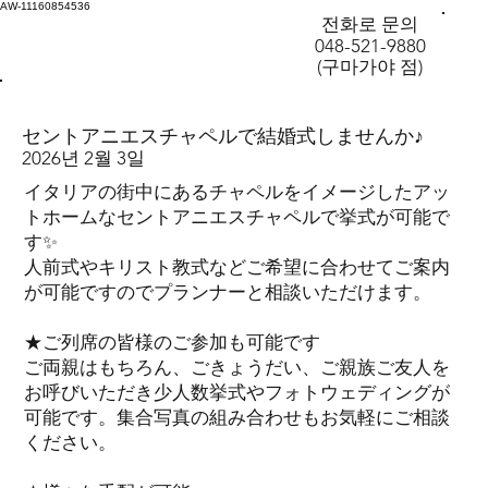
AW-11160854536
전화로 문의
048-521-9880
(구마가야 점)
セントアニエスチャペルで結婚式しませんか♪
2026년 2월 3일
イタリアの街中にあるチャペルをイメージしたアッ
トホームなセントアニエスチャペルで挙式が可能で
す✨
人前式やキリスト教式などご希望に合わせてご案内
が可能ですのでプランナーと相談いただけます。
★ご列席の皆様のご参加も可能です
ご両親はもちろん、ごきょうだい、ご親族ご友人を
お呼びいただき少人数挙式やフォトウェディングが
可能です。集合写真の組み合わせもお気軽にご相談
ください。