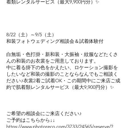
着類レンタルサービス（最大9,900円分）✨
8/22（土）～9/5（土）
和装フォトウェディング相談会＆試着体験付
白無垢・色打掛・新和装・大振袖・紋服などたくさ
んの和装のお衣裳をご用意しております。
中に着る掛下の色をかえたい、ロケーション撮影を
したいなど和装の撮影のことならなんでもご相談く
ださい♪衣裳2着ご試着OK・この期間中にご来店ご成
約で肌着類レンタルサービス（最大9,900円分）✨
ご希望の相談会にご来店ください♪
ご予約はこちらから↓↓
https://www.photoreco.com/3733/24565/reserve/?