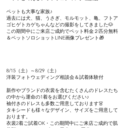
ペットも大事な家族♪
過去には犬、猫、うさぎ、モルモット、亀、フトア
ゴヒゲトカゲちゃんなどの撮影をしてきました🐶
この期間中にご来店ご成約でペット料金２匹分無料
＆ペットソロショットLINE画像プレゼント🎁
8/15（土）～8/29（土）
洋装フォトウェディング相談会＆試着体験付
新作やブランドの衣裳を含むたくさんのドレスたち
の中から運命の1着をお選びください♪
袖付きのドレスも多数ご用意しております👗
タキシードも様々なデザイン、サイズをご用意して
おります。
衣裳2着ご試着OK・この期間中にご来店ご成約で肌