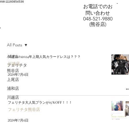
AW-11160854536
お電話でのお
問い合わせ
048-521-9880
(熊谷店)
All Posts
All Posts
川越店 2024年上期人気カラードレスは？？？
川越店
フェリチタ
熊谷店
2024年7月6日
上尾店
浦和店
川越店
フェリチタ大人気プランが15％OFF！！！
フェリチタ熊谷店
2024年7月6日