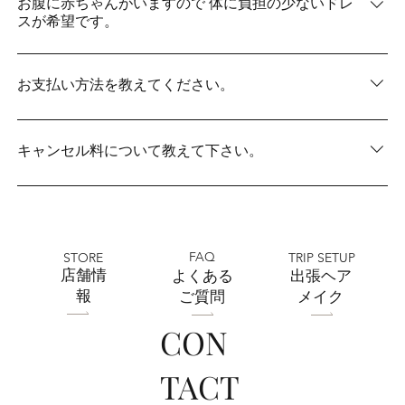
が空いている場合はご案内できます。
お腹に赤ちゃんがいますので 体に負担の少ないドレ
スが希望です。
軽い素材のドレス、体に負担のかからないパニエなども
ご用意しております！ 休憩休憩しながら試着もできるの
お支払い方法を教えてください。
でご安心ください。 また、小さいお子さんが居る方もお
気軽にご試着にいらしてください！
現金・振込・クレジットなど、様々なお支払い方法対応
しております。
キャンセル料について教えて下さい。
キャンセル料金はご契約いただいてから一週間後に発生
いたします。 30％、50％、100％とキャンセル時期によ
り異なります。
FAQ
STORE
TRIP SETUP
​店舗情
よくある
出張ヘア
報
ご質問
メイク
CON
TACT