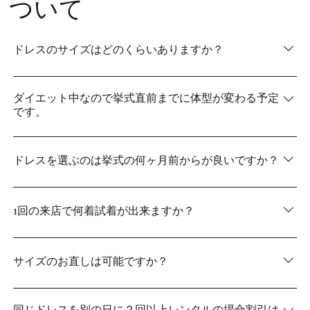
ついて
ドレスのサイズはどのくらいありますか？
3号～31号まで豊富なサイズを取り揃えております。
ダイエット中なので挙式直前までに体型が変わる予定
です。
お体のサイズが変わっても大丈夫。挙式のぎりぎりでサ
イズの確認をします。
ドレスを選ぶのは挙式の何ヶ月前からが良いですか？
基本的には6か月前からご案内させて頂いております。
ぎりぎりでも1ヶ月前まで対応可能です。
1回の来店で何着試着が出来ますか？
2時間制を取っておりますので、各お召しいただく衣裳に
つき２着前後です。
サイズのお直しは可能ですか？
サイズのお直し対応しております！ サイズは気にせずお
気に入りのドレスからお選びいただけます。
同じドレスを別の日に２回以上レンタルの場合割引は