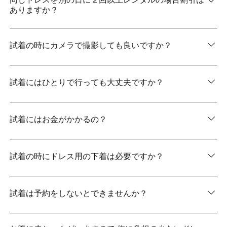
ありますか？
2回以上のレンタルは絶対的にお得♪ 割引があるので詳し
くはスタッフまでお問い合わせください。
試着の時にカメラで撮影しても良いですか？
もちろん大丈夫です！ぜひともカメラをご持参くださ
い。
試着にはひとりで行っても大丈夫ですか？
もちろんお一人でも大丈夫です！ キヌヤ・ブライダルス
クエアのスタッフが写真をお撮りします！
試着にはお金がかかるの？
試着は無料です。一切料金はいただいておりませんの
で、 お気軽にご試着ください。
試着の時にドレス用の下着は必要ですか？
お持ちでしたら持ってきてください！ない場合はこちら
でご用意しております♪
試着は予約をしないとできませんか？
試着はご予約制ため、ご予約お願いします。 試着ブース