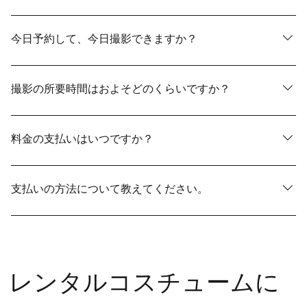
はい、承ります（プランにより有料）。ご希望であれば
ご一緒に写っていただけます。お越しになるご人数を事
今日予約して、今日撮影できますか？
前にお知らせください。当日はヘアメイクの時間もござ
いますので、スムーズにご案内できるように親御様のご
基本的には事前(別日）に衣裳試着を承っておりますが、
来店時刻については、お問い合わせください。
ご予約状況によって承れる場合もございますので、お電
撮影の所要時間はおよそどのくらいですか？
話にてお問合せください。
プランによって異なりますが、当日ご来店からご出発ま
ではおよそ4時間です。
料金の支払いはいつですか？
お支払いは事前（別日）の衣裳合わせの際に、内金とし
て10,000円（税込11,000円）をお預かりし、残金を撮影
支払いの方法について教えてください。
当日にご精算いただきます。
『店頭での現金支払い』・『クレジットカード（VISA・
マスター）支払』・『事前の銀行振込』・『PAYPAY』の
いずれかで承ります。
レンタルコスチュームに