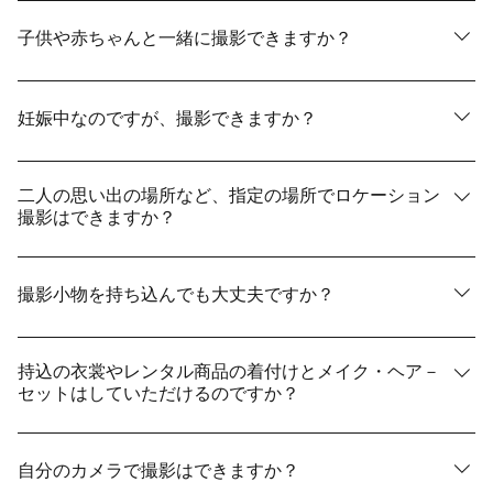
はい、代表的な犬・猫については通常は承っておりま
す。その他、なるべくお客様のご要望に添えるように努
子供や赤ちゃんと一緒に撮影できますか？
めておりますが、ペットの種類によって異なりますの
で、お気軽にお問合せください。
はい、この機会に素敵なご家族写真を残してください。
妊娠中なのですが、撮影できますか？
新婦様のご体調とのご相談となりますが、基本的に承り
ます。色打掛や白無垢などの和装はロケーション撮影よ
二人の思い出の場所など、指定の場所でロケーション
撮影はできますか？
りもスタジオ撮影をおすすめします。
ご要望に沿ったロケーション地をご案内させていただき
ますので、お気軽にお問い合わせ下さい。
撮影小物を持ち込んでも大丈夫ですか？
はい、こだわりの撮影小物と一緒に素敵な写真を残して
ください。サイズの大きいものについては、お電話また
持込の衣裳やレンタル商品の着付けとメイク・ヘア－
セットはしていただけるのですか？
はお問い合わせフォームから事前にお伝え下さい。
着付け・メイク・ヘアーセットも当店で承っておりま
す。
自分のカメラで撮影はできますか？