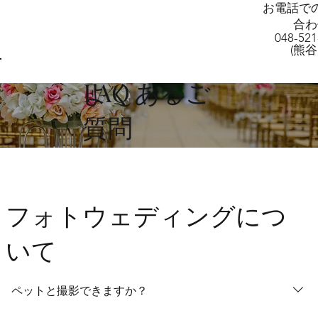
AW-11160854536
お電話で
合わ
048-521
(熊谷
FAQ
よくあるご
質問
フォトウェディングにつ
いて
ペットと撮影できますか？