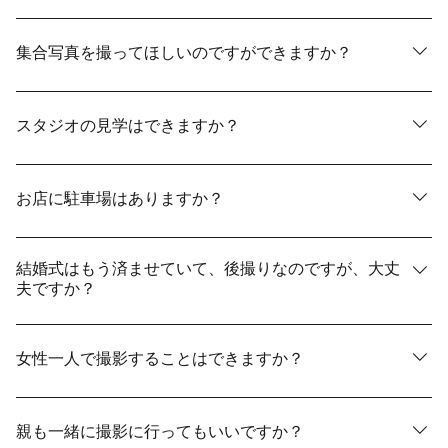
ヘアメイク・着付が仕上がった後にタイミングをみて、
ご自身のカメラやスマートフォンで撮影していただける
集合写真を撮ってほしいのですができますか？
時間を3分程度ご用意しております。カメラマンが撮影中
のご自身や周りの方の撮影はご遠慮頂いております。詳
はい、新郎新婦様を含めて10名様程度まで承ります。そ
しくはお問合せ下さい。
れ以上になる場合はご相談ください。
スタジオの見学はできますか？
もちろんご見学も承ります。お電話または見学予約フォ
ームからお気軽にお申込みください。
お店に駐車場はありますか？
専用駐車場のご用意がございます。満車の場合は近隣の
コインパーキングなどのご利用をお願いいたします。
結婚式はもう済ませていて、後撮りなのですが、大丈
夫ですか？
はい、もちろん大丈夫です。結婚式の前撮り・後撮りだ
けでなく、1周年記念や10周年記念など、さまざまな記念
女性一人で撮影することはできますか？
日の撮影を数多く承っております。
はい。お1人様でも承っております。料金も変わりませ
ん。
親も一緒に撮影に行ってもいいですか？