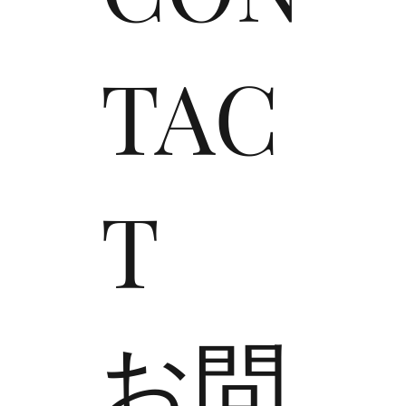
TAC
T
​お問