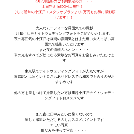
6月7月撮影のご予約限定の方・・・
土日料金16500円→無料！！
そして通常の小江戸＋スタジオプランより5万円もお得に撮影頂
けます！！
大人なムーディーな雰囲気での撮影
川越小江戸ナイトウェディングフォトをご紹介いたします。
夜の雰囲気の小江戸は昼間の雰囲気とはまた違い大人っぽい雰
囲気で撮影いただけます
また夜の街頭のネオン・・・・
車の光もすべてが絵になる素敵なお写真をお楽しみいただけま
す
東京駅でナイトウェディングフォトが人気ですが
東京駅とは違うレトロさもありドレスでも和装でも合うのがお
すすめです
他の方を差をつけて撮影したい方は川越小江戸ナイトウェディ
ングフォトおススメです
また夜は日中みたいに暑くないので
涼しく撮影いただけるのもおススメポイントです
エモい写真・・・
町なみを使って写真・・・・