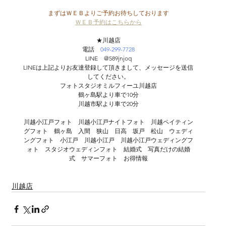
まずはＷＥＢよりご予約お待ちしております
ＷＥＢ予約はこちらから
★川越店
電話　
049-299-7728
LINE　@589jnjoq
LINEは上記よりお友達登録して頂きまして、メッセージを送信
してください。
フォトスタジオミルフィーユ川越店
鶴ヶ島駅より車で10分
川越市駅より車で20分
川越小江戸フォト　川越小江戸ナイトフォト　川越ペイティン
グフォト　鶴ヶ島　入間　狭山　日高　坂戸　松山　ウェディ
ングフォト　小江戸　川越小江戸　川越小江戸ウェディングフ
ォト　スタジオウェディンフォト　結婚式　写真だけの結婚
式　サマーフォト　お得情報
川越店