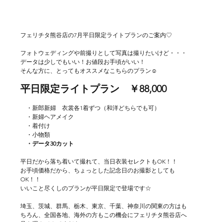
フェリチタ熊谷店の7月平日限定ライトプランのご案内♡
フォトウェディングや前撮りとして写真は撮りたいけど・・・
データは少しでもいい！お値段お手頃がいい！
そんな方に、とってもオススメなこちらのプラン☺
平日限定ライトプラン　￥88,000
　・新郎新婦　衣裳各1着ずつ（和洋どちらでも可）
　・新婦ヘアメイク
　・着付け
　・小物類
　・データ30カット
平日だから落ち着いて撮れて、当日衣装セレクトもOK！！
お手頃価格だから、ちょっとした記念日のお撮影としても
OK！！
いいこと尽くしのプランが平日限定で登場です☆
埼玉、茨城、群馬、栃木、東京、千葉、神奈川の関東の方はも
ちろん、全国各地、海外の方もこの機会にフェリチタ熊谷店へ