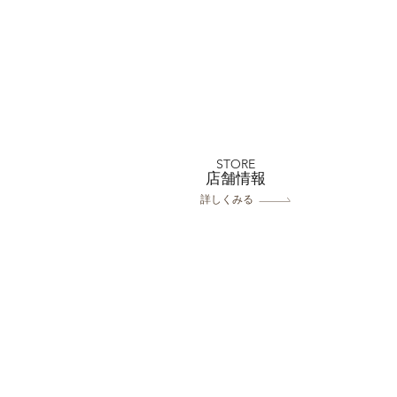
フェリチタ熊谷店 8月撮影
がお得✨対象プラン50％off＆
ムービープレゼント
STORE
​店舗情報
詳しくみる