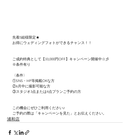
先着5組様限定★
お得にウェディングフォトができるチャンス！！
ご成約特典として【33,000円OFF】キャンペーン開催中☆彡
※条件有り
〈条件〉
①SNS・HP等掲載OKな方
②6月中に撮影可能な方
③スタジオ3点または4点プランご予約の方
この機会にぜひご利用ください♪
ご予約の際は「キャンペーンを見た」とお伝えください。
浦和店