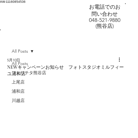
AW-11160854536
お電話でのお
問い合わせ
048-521-9880
(熊谷店)
All Posts
5月10日
All Posts
NEWキャンペーンお知らせ フォトスタジオミルフィー
フェリチタ熊谷店
ユ浦和店
上尾店
浦和店
川越店