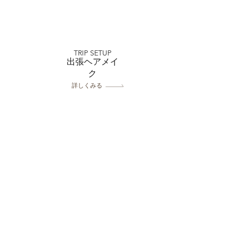
 【お客様の声】ミルフィー
和店でウェディング撮影
TRIP SETUP
れた方のリアルな口コミ
出張ヘアメイ
紹介！その２✨｜フォト
ク
ジオミルフィーユ浦和店
詳しくみる