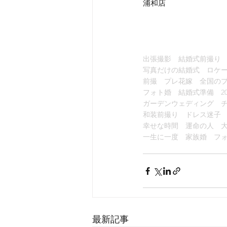
浦和店
出張撮影　結婚式前撮り
写真だけの結婚式　ロケ
前撮　プレ花嫁　全国の
フォト婚　結婚式準備　20
ガーデンウェディング　
和装前撮り　ドレス迷子
幸せな時間　運命の人　
一生に一度　家族婚　フ
最新記事