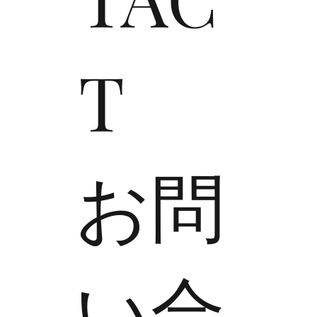
T
​お問
い合