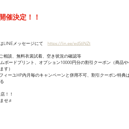
開催決定！！
LINEメッセージにて　
https://lin.ee/edS6NZt
ご相談、無料衣裳試着、空き状況の確認等
カムボードプリント、オプション10000円分の割引クーポン（商品
ます）
フィーユHP内月毎のキャンペーンと併用不可
、割引クーポン特典
る
来店！！
ませ♬