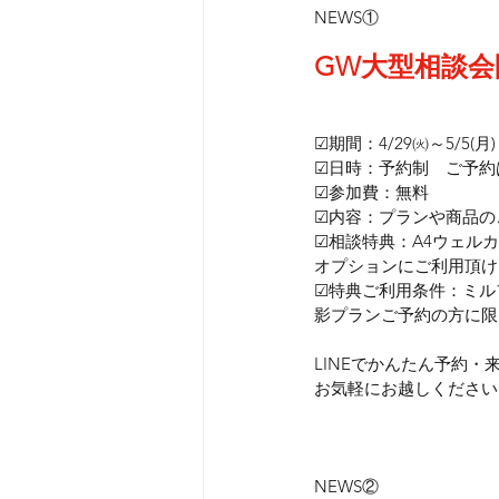
NEWS①
GW大型相談会
☑期間：4/29㈫～5/5(月)
☑日時：予約制　ご予約は
☑参加費：無料
☑内容：プランや商品の
☑相談特典：A4ウェル
オプションにご利用頂け
☑特典ご利用条件：ミル
影プランご予約の方に限
LINEでかんたん予約・
お気軽にお越しください
NEWS②