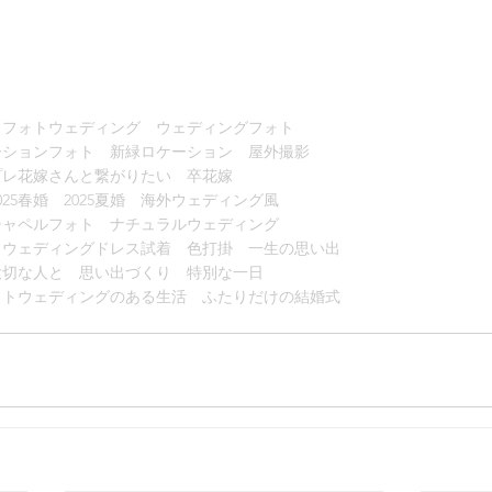
　フォトウェディング　ウェディングフォト　
ーションフォト　新緑ロケーション　屋外撮影
プレ花嫁さんと繋がりたい　卒花嫁
25春婚　2025夏婚　海外ウェディング風
チャペルフォト　ナチュラルウェディング
　ウェディングドレス試着　色打掛　一生の思い出
大切な人と　思い出づくり　特別な一日
ォトウェディングのある生活　ふたりだけの結婚式