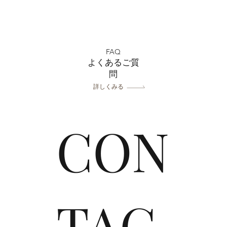
7月おトクなキャンペーン
​
中！フォトスタジオミルフィ
ユ浦
FAQ
ーユ浦和店
をさ
よくあるご質
をご
問
スタ
詳しくみる
CON
TAC