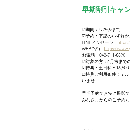
早期割引キャ
☑期間：4/29㈫まで
☑予約：下記のいずれか
LINEメッセージ　
https:
WEB予約
https://www.
お電話
　048-711-8890
☑対象の方：6月末まで
☑特典：土日料￥16,500
☑特典ご利用条件：ミル
いませ
早期予約でお特に撮影で
みなさまからのご予約お