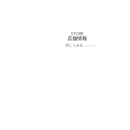
フォトウェディング前に準備
するポイント5選 撮影前に
やっておきたいこと｜フォト
STORE
​店舗情報
スタジオミルフィーユ浦和店
詳しくみる