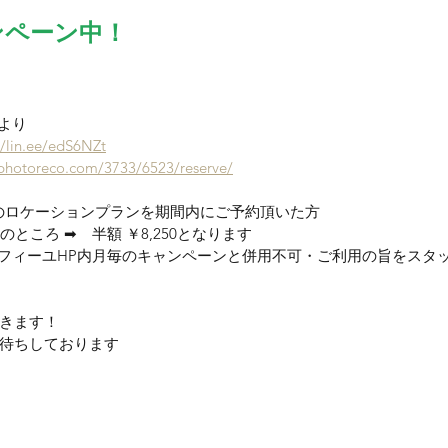
ンペーン中！
より
//lin.ee/edS6NZt
photoreco.com/3733/6523/reserve/
のロケーションプランを期間内にご予約頂いた方
 のところ ➡　半額 ￥8,250となります
フィーユHP内月毎のキャンペーンと併用不可・ご利用の旨をスタ
きます！
待ちしております