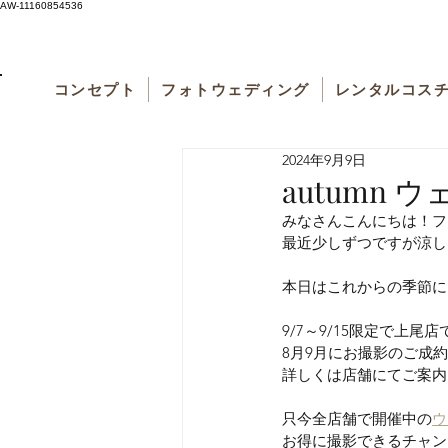
AW-11160854536
コンセプト
フォトウェディング
レンタルコス
2024年9月9日
autumn
みなさんこんにちは！フ
最近少しずつですが涼し
本日はこれからの季節に
9/7
～9/15限定で上尾店
8月9月にお撮影のご成
詳しくは店舗にてご案内
只今全店舗で開催中の
ウ
お得に撮影できるチャン