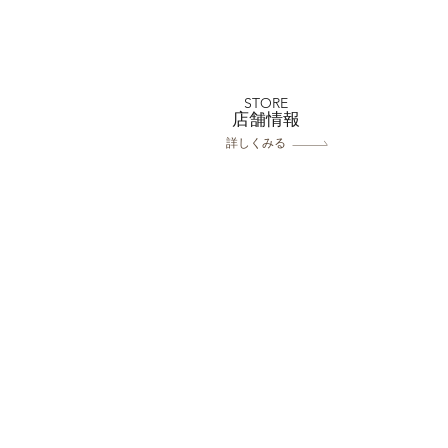
全店舗 ★ゴールデンウィー
クの営業について★
STORE
​店舗情報
詳しくみる