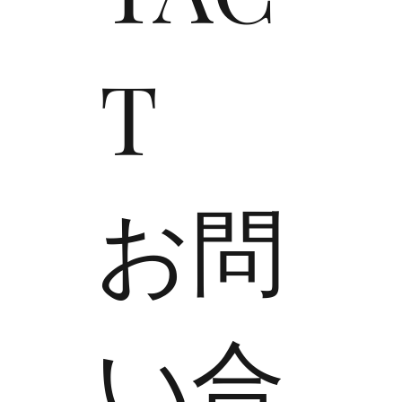
T
​お問
い合