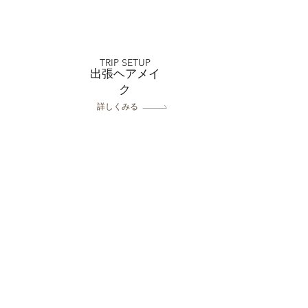
店 スタジオ和装3着撮
ログ
TRIP SETUP
出張ヘアメイ
ク
詳しくみる