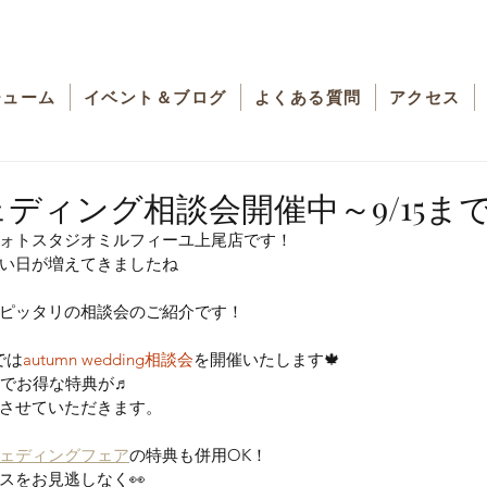
チューム
イベント＆ブログ
よくある質問
アクセス
 ウェディング相談会開催中～9/15ま
ォトスタジオミルフィーユ上尾店です！
い日が増えてきましたね
ピッタリの相談会のご紹介です！
では
autumn wedding相談会
を開催いたします🍁
約でお得な特典が♬
させていただきます。
ェディングフェア
の特典も併用OK！
スをお見逃しなく👀