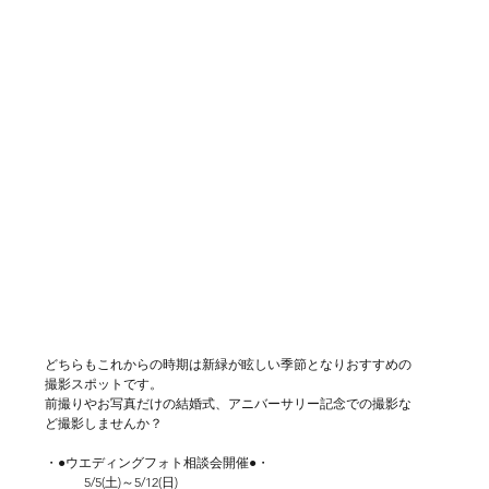
どちらもこれからの時期は新緑が眩しい季節となりおすすめの
撮影スポットです。
前撮りやお写真だけの結婚式、アニバーサリー記念での撮影な
ど撮影しませんか？
・●ウエディングフォト相談会開催●・
　　　5/5(土)～5/12(日)