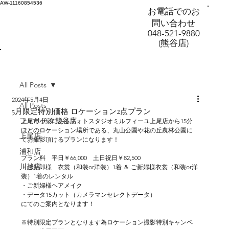
AW-11160854536
お電話でのお
問い合わせ
048-521-9880
(熊谷店)
All Posts
2024年5月4日
All Posts
5月限定特別価格 ロケーション2点プラン
フェリチタ熊谷店
上尾市小泉にあるフォトスタジオミルフィーユ上尾店から15分
ほどのロケーション場所である、丸山公園や花の丘農林公園に
上尾店
てお撮影頂けるプランになります！
浦和店
プラン料　平日￥66,000　土日祝日￥82,500
川越店
・ご新郎様　衣裳（和装or洋装）1着 ＆ ご新婦様衣裳（和装or洋
装）1着のレンタル
・ご新婦様ヘアメイク
・データ15カット（カメラマンセレクトデータ）
にてのご案内となります！
※特別限定プランとなります為ロケーション撮影特別キャンペ