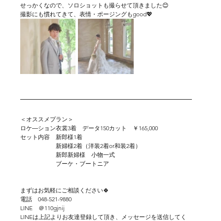
せっかくなので、ソロショットも撮らせて頂きました😊
撮影にも慣れてきて、表情・ポージングもgood💖
＜オススメプラン＞
ロケ―ション衣裳3着　データ150カット　￥165,000 
セット内容　新郎様1着
　　　　　　新婦様2着（洋装2着or和装2着）
　　　　　　新郎新婦様　小物一式
　　　　　　ブーケ・ブートニア
まずはお気軽にご相談ください🍀
電話　048-521-9880
LINE　＠110gjnij
LINEは上記よりお友達登録して頂き、メッセージを送信してく