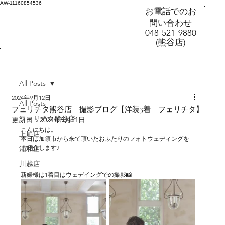
AW-11160854536
お電話でのお
問い合わせ
048-521-9880
(熊谷店)
All Posts
2024年9月12日
All Posts
フェリチタ熊谷店 撮影ブログ【洋装3着 フェリチタ】
フェリチタ熊谷店
更新日：
2024年9月21日
こんにちは。
上尾店
本日は加須市から来て頂いたおふたりのフォトウェディングを
ご紹介します♪
浦和店
川越店
新婦様は1着目はウェデイングでの撮影📸