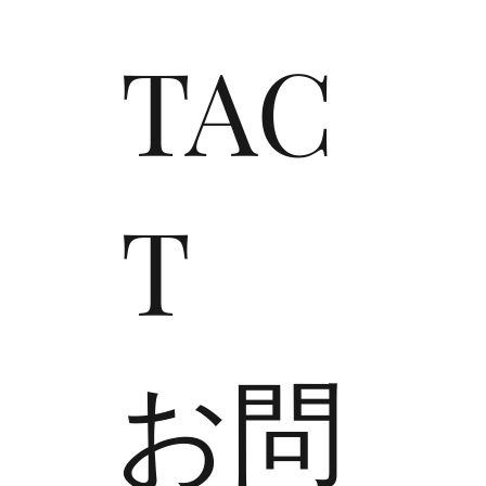
TAC
T
​お問