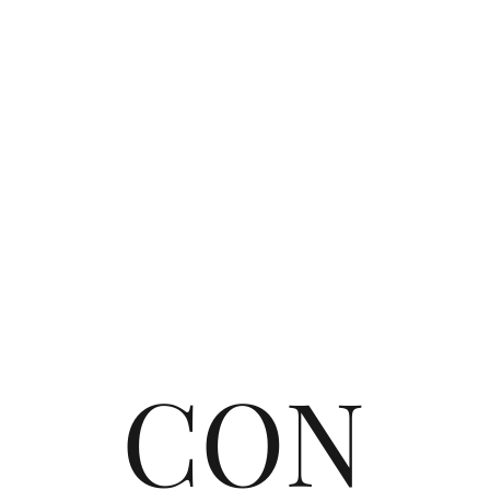
フェリチタ熊谷店 2026ひま
ウェ
わりフォトご予約受付中🌻🌞
よく
FAQ
よくあるご質
問
詳しくみる
CON