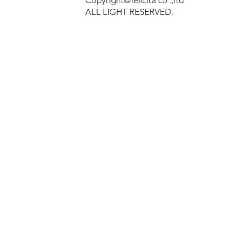
Copyright©felicita co .,ltd
ALL LIGHT RESERVED.