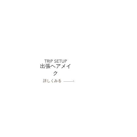
 【お客様の声】ミルフィー
和店でウェディング撮影
TRIP SETUP
れた方のリアルな口コミ
出張ヘアメイ
紹介！その２✨｜フォト
ク
ジオミルフィーユ浦和店
詳しくみる