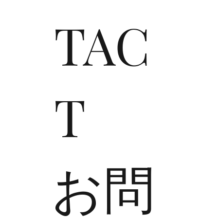
TAC
T
​お問