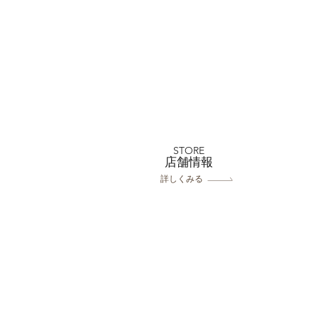
フォトウェディング前に準備
するポイント5選 撮影前に
やっておきたいこと｜フォト
STORE
​店舗情報
スタジオミルフィーユ浦和店
詳しくみる