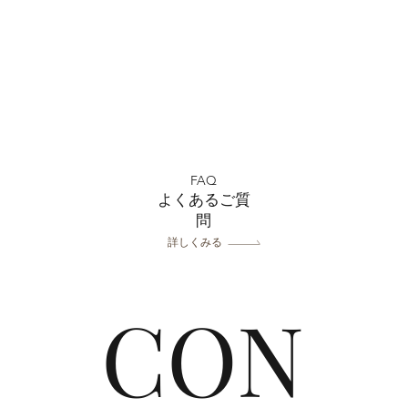
7月おトクなキャンペーン
​
中！フォトスタジオミルフィ
ユ浦
FAQ
ーユ浦和店
をさ
よくあるご質
をご
問
スタ
詳しくみる
CON