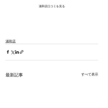
浦和店口コミを見る
ウェディング ブライダル カップル 結婚 結婚式 花嫁 和装 色打
掛 着物 前撮り ロケーションフォト プレ花嫁 フォト婚 バウリニ
ューアル 結婚準備 ウェルカムボード 写真 ブライダルフォト 埼
玉 さいたま市 川越 鶴ヶ島市 川越市 坂戸市 武蔵浦和  結婚式写
真  フォトジェニック  出張撮影  wedding  portrait photo  ポート
レート ペット 犬 猫 ワンちゃん 猫ちゃん ペットと一緒
浦和店
すべて表示
最新記事