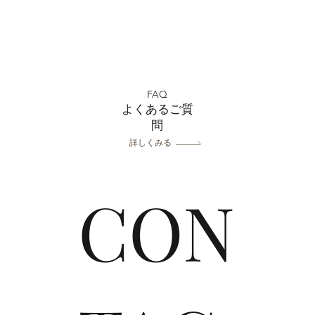
フォトウェディング前に準備
7月
するポイント5選 撮影前に
中！
FAQ
やっておきたいこと｜フォト
ーユ
よくあるご質
スタジオミルフィーユ浦和店
問
詳しくみる
CON