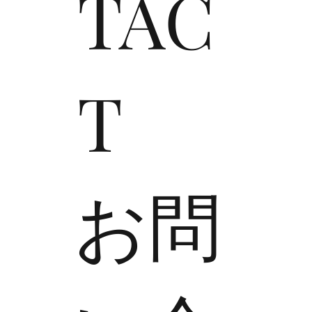
TAC
T
​お問