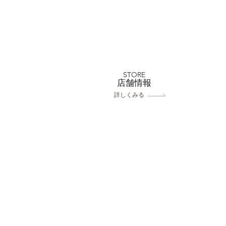
フォトウェディングと前撮り
の違いとは？それぞれの特徴
を分かりやすく解説｜フォト
STORE
​店舗情報
スタジオミルフィーユ浦和店
詳しくみる