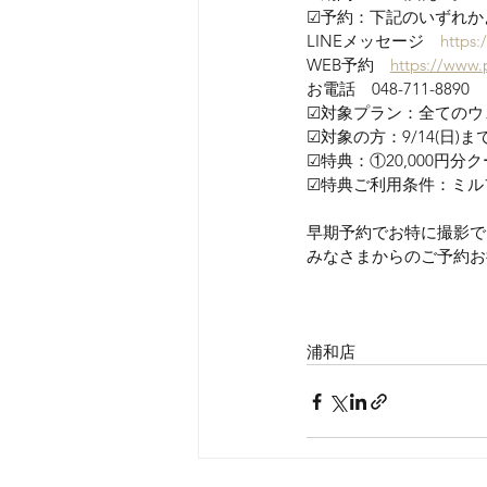
☑予約：下記のいずれか
LINEメッセージ　
https:
WEB予約　
https://www.
お電話　048-711-8890
☑対象プラン：全てのウ
☑対象の方：9/14(日
☑特典：①20,000円
☑特典ご利用条件：ミル
早期予約でお特に撮影で
みなさまからのご予約お
浦和店