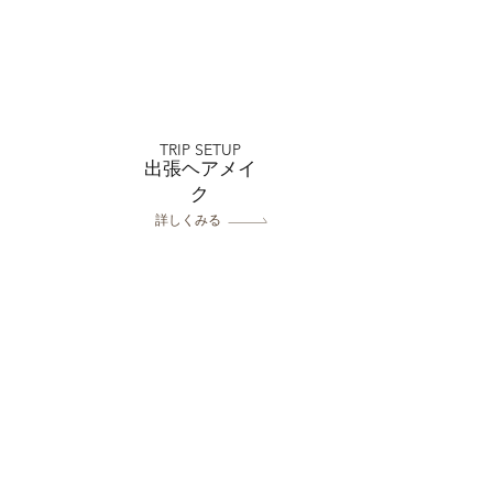
おトクなキャンペーン
フォトスタジオミルフィ
TRIP SETUP
浦和店
出張ヘアメイ
ク
詳しくみる