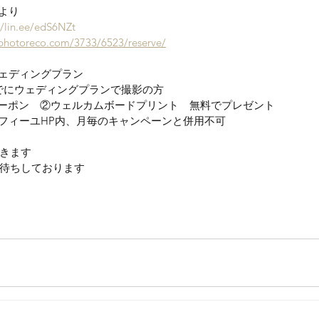
より
//lin.ee/edS6NZt
photoreco.com/3733/6523/reserve/
ェディングプラン
)までにウェディングプランで撮影の方
分クーポン　②ウェルカムボードプリント　無料でプレゼント
フィーユHP内、月毎のキャンペーンと併用不可
きます
待ちしております