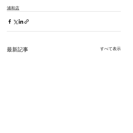
草加　蕨　朝霞　越谷　戸田　上尾
浦和店
すべて表示
最新記事