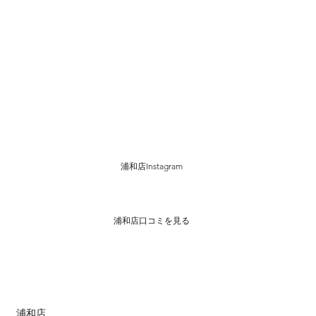
浦和店Instagram
浦和店口コミを見る
前撮り　結婚式準備　プレ花嫁　結婚写真 　ウェディングドレス　和装前撮り　ロケーションフォト　埼玉フォトスタジオ
前撮り撮影　カメラマンと繋がりたい　ウェディング撮影　花嫁準備 　カラードレス 　エンゲージメントフォト
浦和店