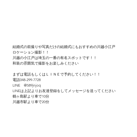
結婚式の前撮りや写真だけの結婚式にもおすすめの川越小江戸
ロケーション撮影！！
川越の小江戸は埼玉の一番の有名スポットです！！
和装の雰囲気で撮影をお楽しみください
まずは電話もしくはＬＩＮＥで予約してください！！
電話048-299-7728
LINE　@589jnjoq
LINEは上記よりお友達登録をしてメッセージを送ってください
鶴ヶ島駅より車で10分
川越市駅より車で20分
ウェディングフォト　写真だけの結婚式　前撮り　結婚式　川
越　鶴ヶ島　川鶴　若葉　狭山　入間
坂戸　松山　さいたま市　大宮　白無垢　打掛　紋服　和装ヘ
ア　秋組挙式　ロケーション撮影