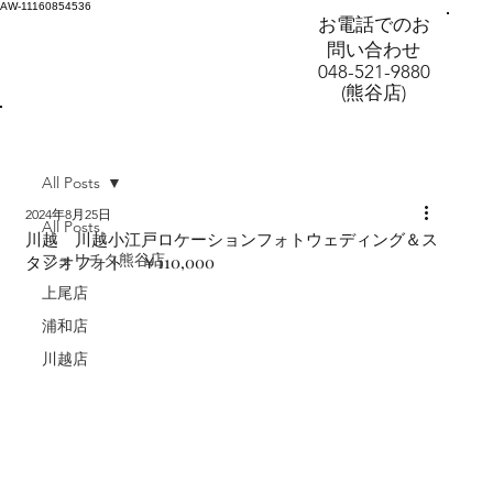
AW-11160854536
お電話でのお
問い合わせ
048-521-9880
(熊谷店)
All Posts
2024年8月25日
All Posts
川越 川越小江戸ロケーションフォトウェディング＆ス
フェリチタ熊谷店
タジオフォト ￥110,000
上尾店
浦和店
川越店