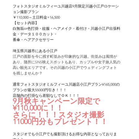
フォトスタジオミルフィーユ川越店9月限定川越小江戸ロケーシ
ョン撮影プラン
￥110,000～土日料金+16,500
【セット内容】
白無垢or色打掛・紋服・ヘアメイク・着付け・川越小江戸出張料
金・データ１００カット・
番傘・ヘアアクセサリー
埼玉県川越市にある小江戸
江戸の面影を今に残す町並みが印象的な川越。街並みは風情が
あり、随所にSNS映えスポットもあり、カップルや女子旅人気の
高い観光エリアです。その川越の小江戸でウェディングフォト
を残しませんか？
通常フォトスタジオミルフィーユ川越店小江戸プラン¥165,000の
プランが最大55000円引き！！！
店舗内の打掛なら差額なしでＯＫ！！！
9月秋キャンペーン限定で
¥110,000に！！
さらに！！！スタジオ撮影
11000円分もプレゼント！！
スタジオでも小江戸でも撮影頂けるお得な内容となっておりま