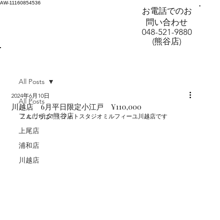
AW-11160854536
お電話でのお
問い合わせ
048-521-9880
(熊谷店)
All Posts
2024年6月10日
All Posts
川越店 6月平日限定小江戸 ¥110,000
フェリチタ熊谷店
こんにちは！！フォトスタジオミルフィーユ川越店です
上尾店
浦和店
川越店