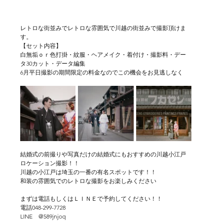
レトロな街並みでレトロな雰囲気で川越の街並みで撮影頂けま
す。
【セット内容】
白無垢ｏｒ色打掛・紋服・ヘアメイク・着付け・撮影料・デー
タ30カット・データ編集
6月平日撮影の期間限定の料金なのでこの機会をお見逃しなく
結婚式の前撮りや写真だけの結婚式にもおすすめの川越小江戸
ロケーション撮影！！
川越の小江戸は埼玉の一番の有名スポットです！！
和装の雰囲気でのレトロな撮影をお楽しみください
まずは電話もしくはＬＩＮＥで予約してください！！
電話048-299-7728
LINE　@589jnjoq