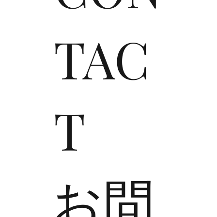
TAC
T
​お問