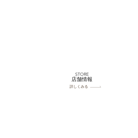
川越店 小江戸夏大セール
平日99000円～
STORE
​店舗情報
詳しくみる