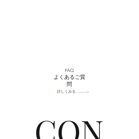
川越
全店舗 ★ゴールデンウィー
クの営業について★
FAQ
よくあるご質
問
詳しくみる
CON