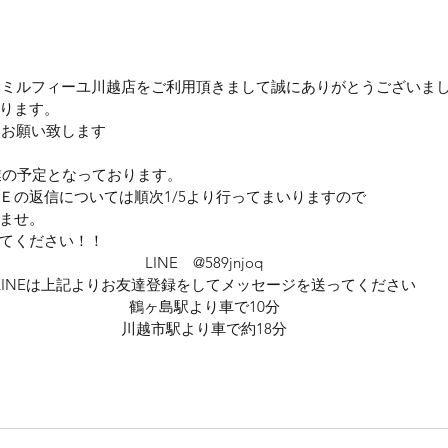
ジオミルフィーユ川越店をご利用頂きまして誠にありがとうございま
ります。
くお願い致します
営業の予定となっております。
Ｅの返信については順次1/5より行ってまいりますので
ませ。
てください！！
LINE　@589jnjoq
LINEは上記よりお友達登録をしてメッセージを送ってください
鶴ヶ島駅より車で10分
川越市駅より車で約18分
霞　ふじみ野市　フォトウェディング　結婚式　前撮り　スタジオ
ンフォト　スタジオ前撮り