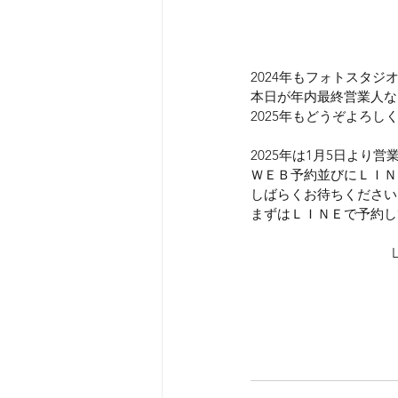
2024年もフォトスタ
本日が年内最終営業人な
2025年もどうぞよろし
2025年は1月5日より
ＷＥＢ予約並びにＬＩＮ
しばらくお待ちください
まずはＬＩＮＥで予約し
川越　狭山　日高　朝