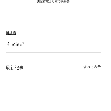
川越市駅より車で約18分
川越　狭山　日高　朝霞　ふじみ野市　フォトウェディング　
結婚式　前撮り　スタジオフォト　ロケーションフォト　スタ
ジオ前撮り
川越店
すべて表示
最新記事