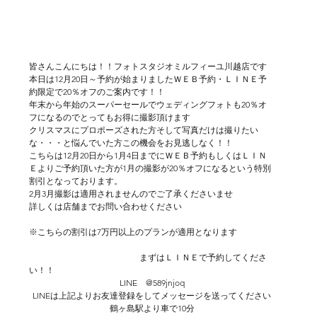
皆さんこんにちは！！フォトスタジオミルフィーユ川越店です
本日は12月20日～予約が始まりましたＷＥＢ予約・ＬＩＮＥ予
約限定で20％オフのご案内です！！
年末から年始のスーパーセールでウェディングフォトも20％オ
フになるのでとってもお得に撮影頂けます
クリスマスにプロポーズされた方そして写真だけは撮りたい
な・・・と悩んでいた方この機会をお見逃しなく！！
こちらは12月20日から1月4日までにＷＥＢ予約もしくはＬＩＮ
Ｅよりご予約頂いた方が1月の撮影が20％オフになるという特別
割引となっております。
2月3月撮影は適用されませんのでご了承くださいませ
詳しくは店舗までお問い合わせください
※こちらの割引は7万円以上のプランが適用となります
　　　　　　　　　　　　　まずはＬＩＮＥで予約してくださ
い！！
LINE　@589jnjoq
LINEは上記よりお友達登録をしてメッセージを送ってください
鶴ヶ島駅より車で10分