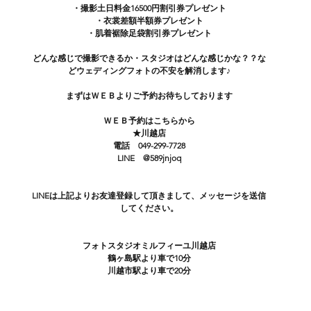
・撮影土日料金16500円割引券プレゼント
・衣裳差額半額券プレゼント
・肌着裾除足袋割引券プレゼント
どんな感じで撮影できるか・スタジオはどんな感じかな？？な
どウェディングフォトの不安を解消します♪
まずはＷＥＢよりご予約お待ちしております
ＷＥＢ予約はこちらから
★川越店
電話　049-299-7728
LINE　@589jnjoq
LINEは上記よりお友達登録して頂きまして、メッセージを送信
してください。
フォトスタジオミルフィーユ川越店
鶴ヶ島駅より車で10分
川越市駅より車で20分