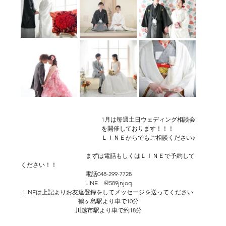
1月は毎週土日ウェディング相談会
を開催しております！！！
ＬＩＮＥからでもご相談ください♪
                                           まずは電話もしくはＬＩＮＥで予約して
ください！！
電話048-299-7728
LINE　@589jnjoq
LINEは上記よりお友達登録をしてメッセージを送ってください
鶴ヶ島駅より車で10分
川越市駅より車で約18分
川越　狭山　日高　朝霞　ふじみ野市　フォトウェディング　