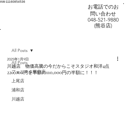
AW-11160854536
お電話でのお
問い合わせ
048-521-9880
(熊谷店)
All Posts
2025年1月9日
All Posts
川越店 物価高騰の今だからこそスタジオ和洋4点
フェリチタ熊谷店
220,000円を半額の110,000円の半額に！！！
上尾店
浦和店
川越店