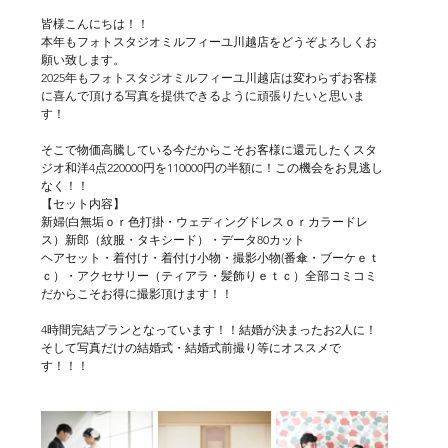
皆様こんにちは！！
本年もフォトスタジオミルフィーユ川越店をどうぞよろしくお
願い致します。
2025年もフォトスタジオミルフィーユ川越店は変わらずお客様
に喜んで頂ける写真を提供できるように頑張りたいと思いま
す！
そこで物価高騰している今だからこそお客様に還元したくスタ
ジオ和洋4点220000円を110000円の半額に！この機会をお見逃し
なく！！
【セット内容】
新婦(白無垢ｏｒ色打掛・ウェディングドレスｏｒカラードレ
ス）新郎（紋服・タキシード）・データ80カット
ヘアセット・着付け・着付け小物・撮影小物(番傘・ブーケｅｔ
ｃ）・アクセサリー（ティアラ・髪飾りｅｔｃ）全部コミコミ
だからこそお得に撮影頂けます！！
4時間完結プランとなっています！！結婚が決まったお2人に！
そして写真だけの結婚式・結婚式前撮り等にオススメで
す！！！