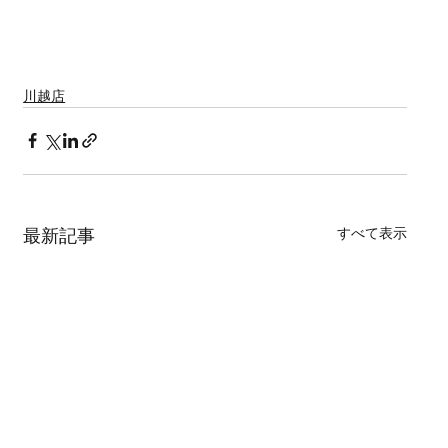
結婚式　前撮り　スタジオフォト　ロケーションフォト　スタ
ジオ前撮り
川越店
すべて表示
最新記事