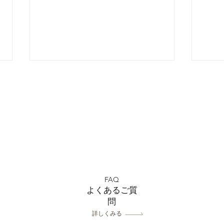
川越
全店舗 ★ゴールデンウィー
クの営業について★
FAQ
よくあるご質
問
詳しくみる