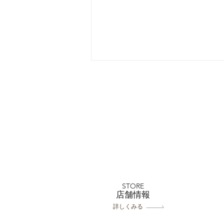
川越店 小江戸夏大セール
平日99000円～
STORE
​店舗情報
詳しくみる