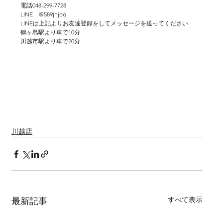
電話048-299-7728
LINE　@589jnjoq
LINEは上記よりお友達登録をしてメッセージを送ってください
鶴ヶ島駅より車で10分
川越市駅より車で20分
ウェディングフォト　写真だけの結婚式　前撮り　結婚式　川
越　鶴ヶ島　川鶴　若葉　狭山　入間
坂戸　松山　さいたま市　大宮　白無垢　打掛　紋服　和装ヘ
ア　秋組挙式　ロケーション撮影
川越店
すべて表示
最新記事