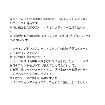
皆さんこんにちは川越鶴ヶ島駅に近くにあるフォトスタジオミ
ルフィーユ川越店です
本日は撮影したほやほやウェディングフォトをご紹介致しま
す。
本日撮影された新郎新婦様はスタジオでの洋装3点プランをご利
用のお2人です。
ウェディングドレスはレースとサテンが綺麗な清楚なイメージ
のウェディングドレス
新婦様の優し雰囲気にぴったり
カラードレスは新婦様が好きなピンク色を使ったカラードレス
お花のプリント柄が写真に映えてとってもきれいです
お友達も見に来ていただきとっても盛り上がった撮影でした♪
その後みなさんで会食に出発！！
大切な方と一緒に撮影も素敵ですよね
カメラマンもヘアメイクスタッフもすごく盛り上がりました♪