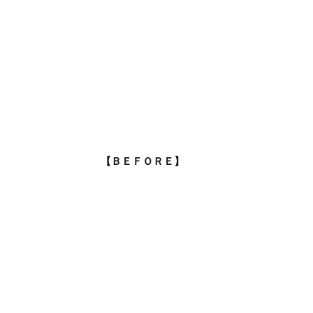
【ＢＥＦＯＲＥ】