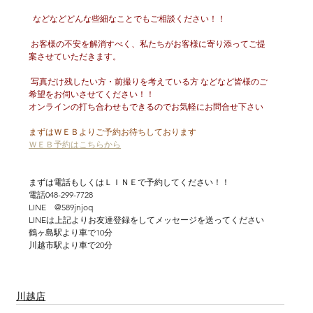
  などなどどんな些細なことでもご相談ください！！
 お客様の不安を解消すべく、私たちがお客様に寄り添ってご提
案させていただきます。
 写真だけ残したい方・前撮りを考えている方 などなど皆様のご
希望をお伺いさせてください！！
オンラインの打ち合わせもできるのでお気軽にお問合せ下さい
まずはＷＥＢよりご予約お待ちしております
ＷＥＢ予約はこちらから
まずは電話もしくはＬＩＮＥで予約してください！！
電話048-299-7728
LINE　@589jnjoq
LINEは上記よりお友達登録をしてメッセージを送ってください
鶴ヶ島駅より車で10分
川越市駅より車で20分
川越店