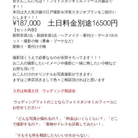
皆さんこんにちは！！フォトスタジオミルフィーユ川越店で
す！！
本日は大人気川越小江戸撮影＆洋装スタジオプランをご紹介い
たします！！！
¥187,000　土日料金別途16500円
【セット内容】
新郎衣裳2点・新婦衣裳2点・ヘアメイク・着付け・データ100カ
ット・撮影小物（番傘・ブーケなど）
髪飾り・着付け小物
撮影頂くうえで必要なものが全部そろってます！！！
お二人の撮影したいイメージや撮影に一緒に映したい小物など
お持ち頂いて
お二人だけのオリジナルお写真撮影ができます♪
まずはご来店頂きまして色々ご相談頂ければと思います
３月は毎週土日　ウェディング相談会
 ウェディングフォトのことならフォトスタジオミルフィーユに
お任せください♪
  「どんな写真が撮れるの？」「料金はいくらくらい？」「どこ
で撮影するの？」「着物やドレスを試着してみたい！」
 「そもそも何を相談したらいいかわからない」