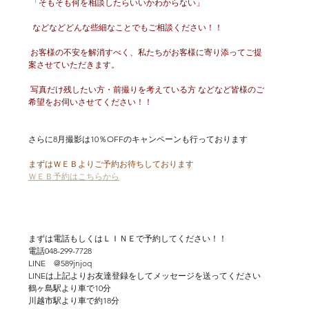
 「そもそも何を相談したらいいかわからない」
  などなどどんな些細なことでもご相談ください！！
 お客様の不安を解消すべく、私たちがお客様に寄り添ってご提
案させていただきます。
 写真だけ残したい方・前撮りを考えている方 などなど皆様のご
希望をお伺いさせてください！！
さらに8月撮影は10％OFFのキャンペーンも行っております
まずはＷＥＢよりご予約お待ちしております
ＷＥＢ予約はこちらから
まずは電話もしくはＬＩＮＥで予約してください！！
電話048-299-7728
LINE　@589jnjoq
LINEは上記よりお友達登録をしてメッセージを送ってください
鶴ヶ島駅より車で10分
川越市駅より車で約18分　