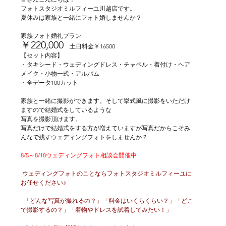
フォトスタジオミルフィーユ川越店です。
夏休みは家族と一緒にフォト婚しませんか？
家族フォト婚礼プラン
￥220,000
　土日料金￥16500
【セット内容】
・タキシード・ウェディングドレス・チャペル・着付け・ヘア
メイク・小物一式・アルバム
・全データ100カット
家族と一緒に撮影ができます。そして挙式風に撮影をいただけ
ますので結婚式をしているような
写真を撮影頂けます。
写真だけで結婚式をする方が増えていますが写真だからこそみ
んなで残すウェディングフォトをしませんか？
8/5～8/18ウェディングフォト相談会開催中
 ウェディングフォトのことならフォトスタジオミルフィーユに
お任せください♪
  「どんな写真が撮れるの？」「料金はいくらくらい？」「どこ
で撮影するの？」「着物やドレスを試着してみたい！」