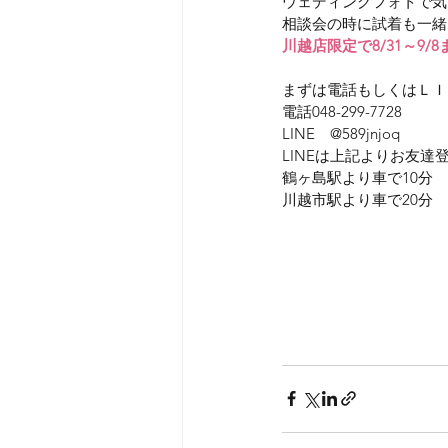
ウェディングフォトで気
相談会の時に試着も一緒
川越店限定で8/31～9/
まずは電話もしくはＬＩ
電話048-299-7728
LINE　@589jnjoq
LINEは上記よりお友
鶴ヶ島駅より車で10分
川越市駅より車で20分
ウェディングフォト　写
坂戸　松山　さいたま市