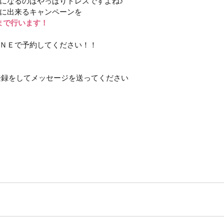
になるのはやっぱりドレスですよね♪
に出来るキャンペーンを
8まで行います！
ＮＥで予約してください！！
達登録をしてメッセージを送ってください
真だけの結婚式　前撮り　結婚式　川越　鶴ヶ島　川鶴　若葉　
　大宮　白無垢　打掛　紋服　和装ヘア　秋組挙式　ロケーショ