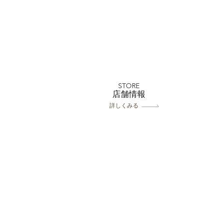
川越店 小江戸夏大セール
平日99000円～
STORE
​店舗情報
詳しくみる