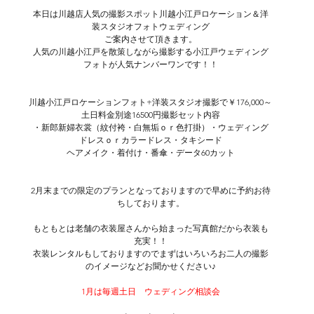
本日は川越店人気の撮影スポット川越小江戸ロケーション＆洋
装スタジオフォトウェディング
ご案内させて頂きます。
人気の川越小江戸を散策しながら撮影する小江戸ウェディング
フォトが人気ナンバーワンです！！
川越小江戸ロケーションフォト+洋装スタジオ撮影で￥176,000～
土日料金別途16500円撮影セット内容
・新郎新婦衣裳（紋付袴・白無垢ｏｒ色打掛）・ウェディング
ドレスｏｒカラードレス・タキシード
ヘアメイク・着付け・番傘・データ60カット
2月末までの限定のプランとなっておりますので早めに予約お待
ちしております。
もともとは老舗の衣装屋さんから始まった写真館だから衣装も
充実！！
衣装レンタルもしておりますのでまずはいろいろお二人の撮影
のイメージなどお聞かせください♪
1月は毎週土日　ウェディング相談会