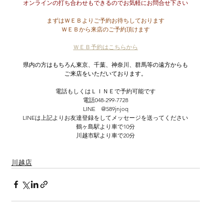
オンラインの打ち合わせもできるのでお気軽にお問合せ下さい
まずはＷＥＢよりご予約お待ちしております
ＷＥＢから来店のご予約頂けます
ＷＥＢ予約はこちらから
県内の方はもちろん東京、千葉、神奈川、群馬等の遠方からも
ご来店をいただいております。
電話もしくはＬＩＮＥで予約可能です
電話048-299-7728
LINE　@589jnjoq
LINEは上記よりお友達登録をしてメッセージを送ってください
鶴ヶ島駅より車で10分
川越市駅より車で20分
川越店