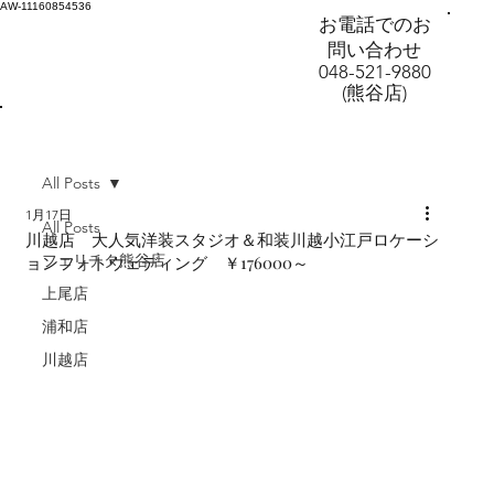
AW-11160854536
お電話でのお
問い合わせ
048-521-9880
(熊谷店)
All Posts
1月17日
All Posts
川越店 大人気洋装スタジオ＆和装川越小江戸ロケーシ
フェリチタ熊谷店
ョンフォトウェディング ￥176000～
上尾店
浦和店
川越店