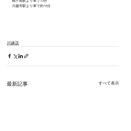
鶴ヶ島駅より車で10分
川越市駅より車で約18分
川越　狭山　日高　朝霞　ふじみ野市　フォトウェディング　
結婚式　前撮り　スタジオフォト　ロケーションフォト　スタ
ジオ前撮り
川越店
すべて表示
最新記事