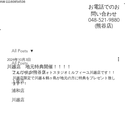
AW-11160854536
お電話でのお
問い合わせ
048-521-9880
(熊谷店)
All Posts
2024年10月3日
All Posts
川越店 地元特典開催！！！！
フェリチタ熊谷店
こんにちは！！！フォトスタジオミルフィーユ川越店です！！
川越店限定で川越＆鶴ヶ島が地元の方に特典をプレゼント致し
上尾店
ます！！
浦和店
川越店