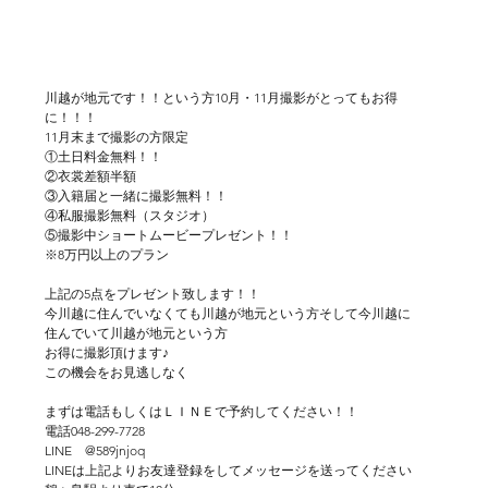
川越が地元です！！という方10月・11月撮影がとってもお得
に！！！
11月末まで撮影の方限定
①土日料金無料！！
②衣裳差額半額
③入籍届と一緒に撮影無料！！
④私服撮影無料（スタジオ）
⑤撮影中ショートムービープレゼント！！
※8万円以上のプラン
上記の5点をプレゼント致します！！
今川越に住んでいなくても川越が地元という方そして今川越に
住んでいて川越が地元という方
お得に撮影頂けます♪
この機会をお見逃しなく
まずは電話もしくはＬＩＮＥで予約してください！！
電話048-299-7728
LINE　@589jnjoq
LINEは上記よりお友達登録をしてメッセージを送ってください