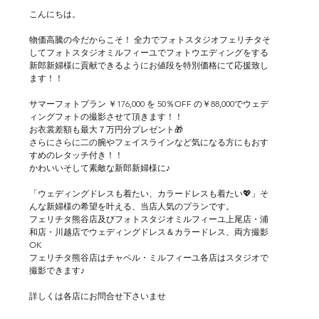
こんにちは。
物価高騰の今だからこそ！ 全力でフォトスタジオフェリチタそ
してフォトスタジオミルフィーユでフォトウエディングをする
新郎新婦様に貢献できるようにお値段を特別価格にて応援致し
ます！！
サマーフォトプラン ￥176,000 を 50％OFF の￥88,000でウェデ
ィングフォトの撮影させて頂きます！！
お衣裳差額も最大７万円分プレゼント🎁
さらにさらに二の腕やフェイスラインなど気になる方にもおす
すめのレタッチ付き！！
かわいいそして素敵な新郎新婦様に♪
「ウェディングドレスも着たい、カラードレスも着たい💖」そ
んな新婦様の希望を叶える、当店人気のプランです。
フェリチタ熊谷店及びフォトスタジオミルフィーユ上尾店・浦
和店・川越店でウェディングドレス＆カラードレス、両方撮影
OK
フェリチタ熊谷店はチャペル・ミルフィーユ各店はスタジオで
撮影できます♪
詳しくは各店にお問合せ下さいませ