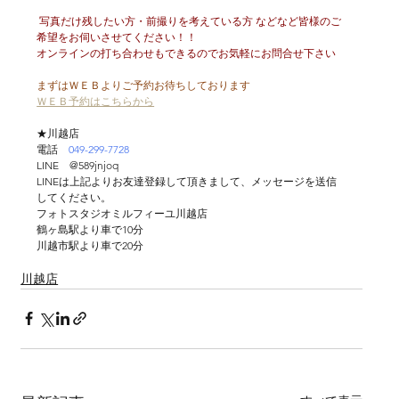
 写真だけ残したい方・前撮りを考えている方 などなど皆様のご
希望をお伺いさせてください！！
オンラインの打ち合わせもできるのでお気軽にお問合せ下さい
まずはＷＥＢよりご予約お待ちしております
ＷＥＢ予約はこちらから
★川越店
電話　
049-299-7728
LINE　@589jnjoq
LINEは上記よりお友達登録して頂きまして、メッセージを送信
してください。
フォトスタジオミルフィーユ川越店
鶴ヶ島駅より車で10分
川越市駅より車で20分
川越店