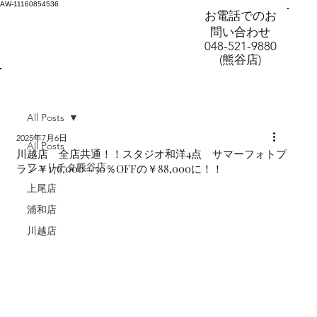
AW-11160854536
お電話でのお
問い合わせ
048-521-9880
(熊谷店)
All Posts
2025年7月6日
All Posts
川越店 全店共通！！スタジオ和洋4点 サマーフォトプ
フェリチタ熊谷店
ラン￥176,000→50％OFFの￥88,000に！！
上尾店
浦和店
川越店