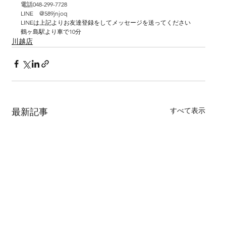
電話048-299-7728
LINE　@589jnjoq
LINEは上記よりお友達登録をしてメッセージを送ってください
鶴ヶ島駅より車で10分
川越店
すべて表示
最新記事