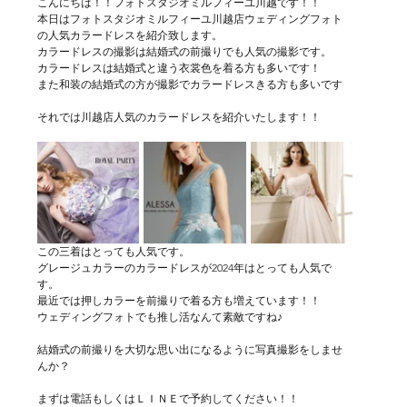
こんにちは！！フォトスタジオミルフィーユ川越です！！
本日はフォトスタジオミルフィーユ川越店ウェディングフォト
の人気カラードレスを紹介致します。
カラードレスの撮影は結婚式の前撮りでも人気の撮影です。
カラードレスは結婚式と違う衣裳色を着る方も多いです！
また和装の結婚式の方が撮影でカラードレスきる方も多いです
それでは川越店人気のカラードレスを紹介いたします！！
この三着はとっても人気です。
グレージュカラーのカラードレスが2024年はとっても人気で
す。
最近では押しカラーを前撮りで着る方も増えています！！
ウェディングフォトでも推し活なんて素敵ですね♪
結婚式の前撮りを大切な思い出になるように写真撮影をしませ
んか？
まずは電話もしくはＬＩＮＥで予約してください！！