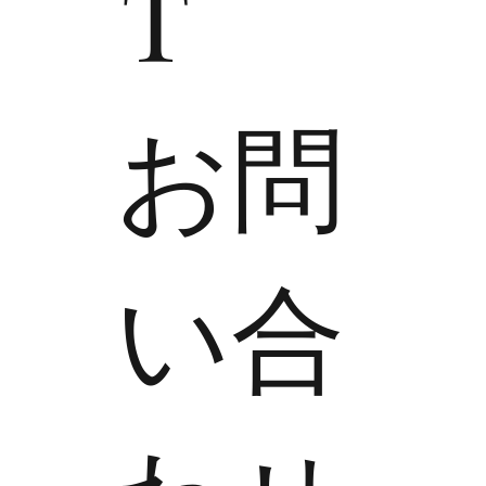
T
​お問
い合