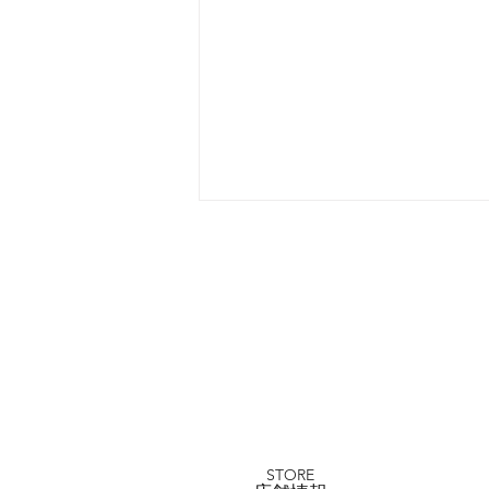
川越店 小江戸夏大セール
平日99000円～
STORE