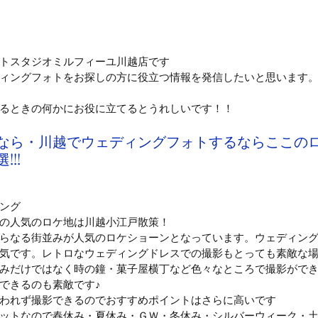
トスタジオミルフィーユ川越店です
ィングフォトをお探しの方に役立つ情報を発信したいと思います
るときの何かにお役に立てるとうれしいです！！
なら・川越でウェディングフォトするならここの
!!
ング
の人気のロケ地は川越小江戸散策！
らなる街並みが人気のロケショーンとなっています。ウェディン
気です。レトロなウェディングドレスでの撮影もとっても素敵な
みだけではなく時の鐘・菓子屋横丁など色々なところで撮影がで
できるのも素敵です♪
われず撮影できるのでおすすめポイントはさらに高いです
ットなので春休み・夏休み・ＧＷ・冬休み・シルバーウィーク・