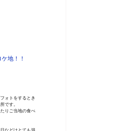
。
ロケ地！！
グフォトをするとき
場所です。
きたりご当地の食べ
土日などはとても混