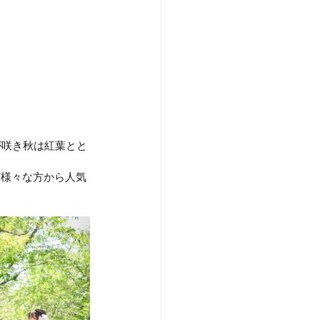
が咲き秋は紅葉とと
ど様々な方から人気