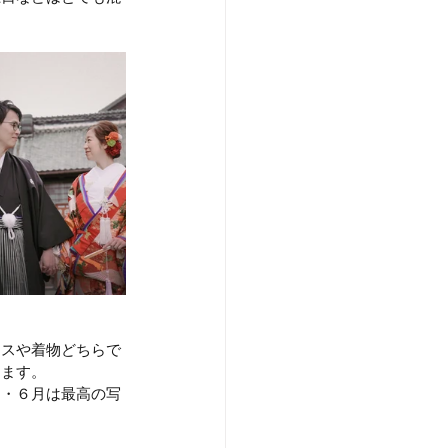
レスや着物どちらで
きます。
５・６月は最高の写