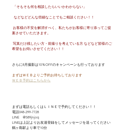
 「そもそも何を相談したらいいかわからない」
  などなどどんな些細なことでもご相談ください！！
 お客様の不安を解消すべく、私たちがお客様に寄り添ってご提
案させていただきます。
 写真だけ残したい方・前撮りを考えている方 などなど皆様のご
希望をお伺いさせてください！！
さらに8月撮影は10％OFFのキャンペーンも行っております
まずはＷＥＢよりご予約お待ちしております
ＷＥＢ予約はこちらから
まずは電話もしくはＬＩＮＥで予約してください！！
電話048-299-7728
LINE　@589jnjoq
LINEは上記よりお友達登録をしてメッセージを送ってください
鶴ヶ島駅より車で10分