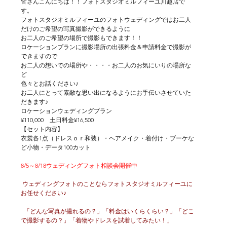
皆さんこんにちは！！フォトスタジオミルフィーユ川越店で
す。
フォトスタジオミルフィーユのフォトウェディングではお二人
だけのご希望の写真撮影ができるように
お二人のご希望の場所で撮影もできます！！
ロケーションプランに撮影場所の出張料金＆申請料金で撮影が
できますので
お二人の想いでの場所や・・・・お二人のお気にいりの場所な
ど
色々とお話ください♪
お二人にとって素敵な思い出になるようにお手伝いさせていた
だきます♪
ロケーションウェディングプラン
¥110,000　土日料金¥16,500
【セット内容】
衣裳各1点（ドレスｏｒ和装）・ヘアメイク・着付け・ブーケな
ど小物・データ100カット
8/5～8/18ウェディングフォト相談会開催中
 ウェディングフォトのことならフォトスタジオミルフィーユに
お任せください♪
  「どんな写真が撮れるの？」「料金はいくらくらい？」「どこ
で撮影するの？」「着物やドレスを試着してみたい！」