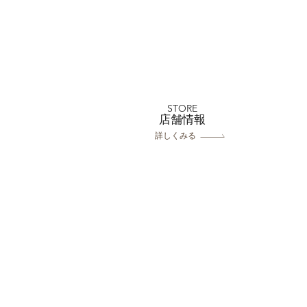
川越店 小江戸夏大セール
平日99000円～
STORE
​店舗情報
詳しくみる