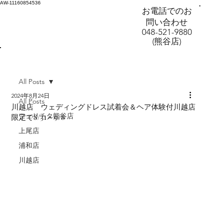
AW-11160854536
お電話でのお
問い合わせ
048-521-9880
(熊谷店)
All Posts
2024年8月24日
All Posts
川越店 ウェディングドレス試着会＆ヘア体験付川越店
フェリチタ熊谷店
限定で8/31～9/8
上尾店
浦和店
川越店