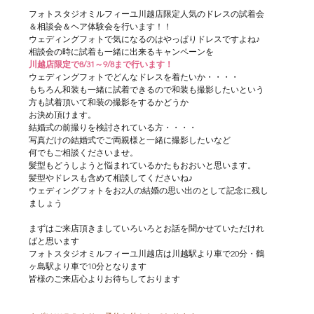
フォトスタジオミルフィーユ川越店限定人気のドレスの試着会
＆相談会＆ヘア体験会を行います！！
ウェディングフォトで気になるのはやっぱりドレスですよね♪
相談会の時に試着も一緒に出来るキャンペーンを
川越店限定で8/31～9/8まで行います！
ウェディングフォトでどんなドレスを着たいか・・・・
もちろん和装も一緒に試着できるので和装も撮影したいという
方も試着頂いて和装の撮影をするかどうか
お決め頂けます。
結婚式の前撮りを検討されている方・・・・
写真だけの結婚式でご両親様と一緒に撮影したいなど
何でもご相談くださいませ。
髪型もどうしようと悩まれているかたもおおいと思います。
髪型やドレスも含めて相談してくださいね♪
ウェディングフォトをお2人の結婚の思い出のとして記念に残し
ましょう
まずはご来店頂きましていろいろとお話を聞かせていただけれ
ばと思います
フォトスタジオミルフィーユ川越店は川越駅より車で20分・鶴
ヶ島駅より車で10分となります
皆様のご来店心よりお待ちしております