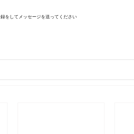
達登録をしてメッセージを送ってください
真だけの結婚式　前撮り　結婚式　川越　鶴ヶ島　川鶴　若葉　
　大宮　白無垢　打掛　紋服　和装ヘア　秋組挙式　ロケーショ