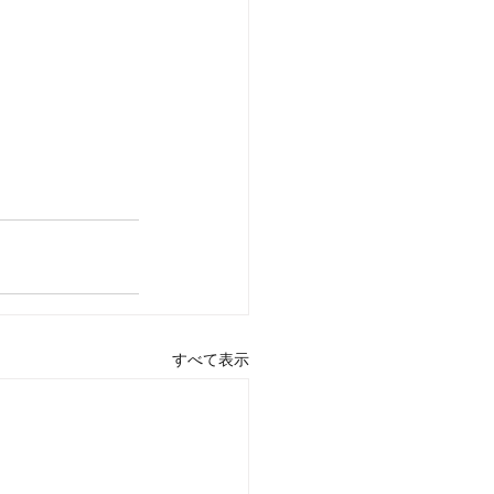
狭山　入間
ン撮影
すべて表示