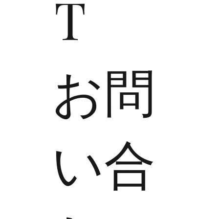
T
​お問
い合