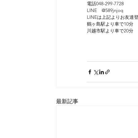
電話048-299-7728
LINE　@589jnjoq
LINEは上記よりお友
鶴ヶ島駅より車で10分
川越市駅より車で20分
ウェディングフォト　写
坂戸　松山　さいたま市
最新記事