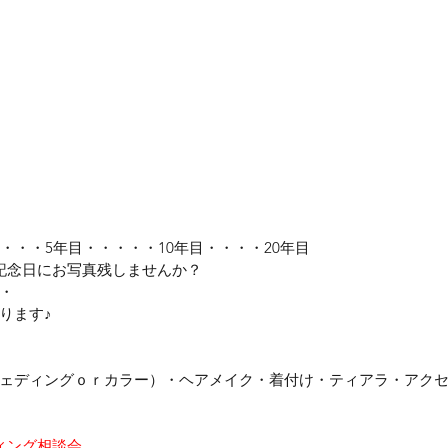
・・・5年目・・・・・10年目・・・・20年目
記念日にお写真残しませんか？
・
ります♪
ェディングｏｒカラー）・ヘアメイク・着付け・ティアラ・アク
ィング相談会