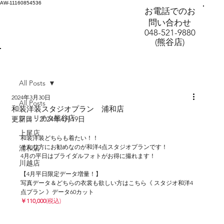
AW-11160854536
お電話でのお
問い合わせ
048-521-9880
(熊谷店)
All Posts
2024年3月30日
All Posts
和装洋装スタジオプラン 浦和店
フェリチタ熊谷店
更新日：
2024年4月19日
上尾店
和装洋装どちらも着たい！！
そんな方にお勧めなのが和洋4点スタジオプランです！
浦和店
4月の平日はブライダルフォトがお得に撮れます！
川越店
【4月平日限定データ増量！】
写真データ＆どちらの衣裳も欲しい方はこちら《 スタジオ和洋4
点プラン 》データ60カット
￥110,000
(税込)　