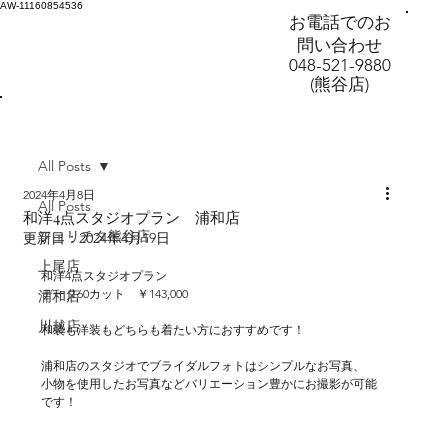
AW-11160854536
お電話でのお
問い合わせ
048-521-9880
(熊谷店)
All Posts
2024年4月8日
All Posts
和洋4点スタジオプラン 浦和店
フェリチタ熊谷店
更新日：
2024年4月19日
上尾店
和洋4点スタジオプラン
データ60カット　￥143,000
浦和店
川越店
和装も洋装もどちらも着たい方におすすめです！
浦和店のスタジオでブライダルフォトはシンプルなお写真、
小物を使用したお写真などバリエーション豊かにお撮影が可能
です！