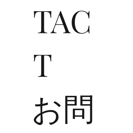
TAC
T
​お問