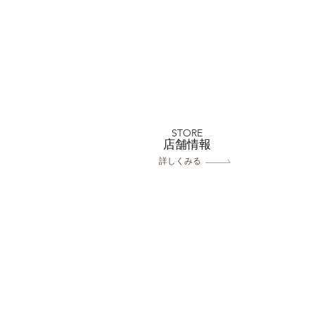
フォトウェディング前に準備
するポイント5選 撮影前に
やっておきたいこと｜フォト
STORE
​店舗情報
スタジオミルフィーユ浦和店
詳しくみる