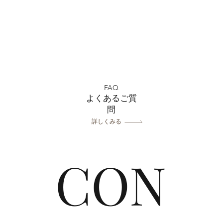
フェリチタ熊谷店 8月撮影
7月
がお得✨対象プラン50％off＆
中！
FAQ
ムービープレゼント
ーユ
よくあるご質
問
詳しくみる
CON