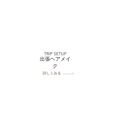
おトクなキャンペーン
フォトスタジオミルフィ
TRIP SETUP
浦和店
出張ヘアメイ
ク
詳しくみる